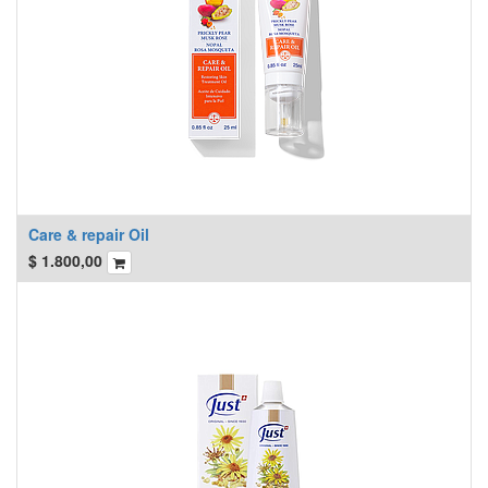
Care & repair Oil
$
1.800,00