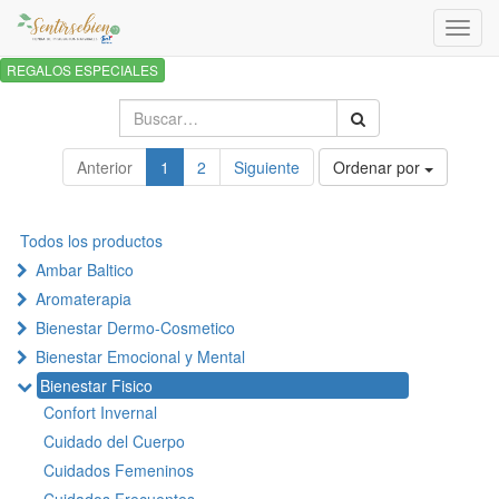
Activa
naveg
REGALOS ESPECIALES
Anterior
1
2
Siguiente
Ordenar por
Todos los productos
Ambar Baltico
Aromaterapia
Bienestar Dermo-Cosmetico
Bienestar Emocional y Mental
Bienestar Fisico
Confort Invernal
Cuidado del Cuerpo
Cuidados Femeninos