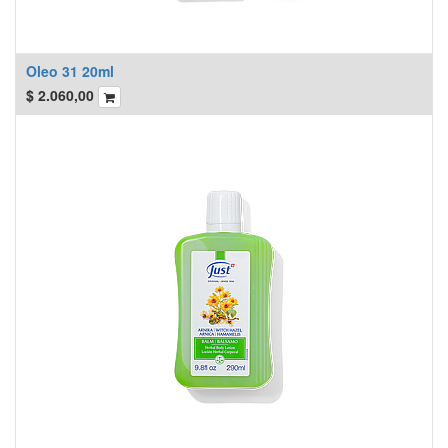
Oleo 31 20ml
$
2.060,00