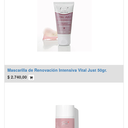
Mascarilla de Renovación Intensiva Vital Just 50gr.
$
2.740,00