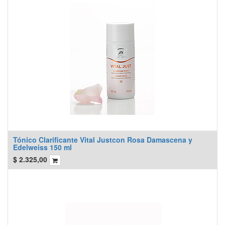
Tónico Clarificante Vital Justcon Rosa Damascena y
Edelweiss 150 ml
$
2.325,00