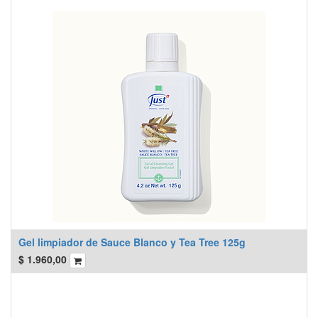
Gel limpiador de Sauce Blanco y Tea Tree 125g
$
1.960,00