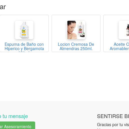
ar
Espuma de Baño con
Locion Cremosa De
Aceite C
Hiperico y Bergamota
Almendras 250ml.
Aromablen
250ml.
 tu mensaje
SENTIRSE B
Gracias por tu visi
tar Asesoramiento