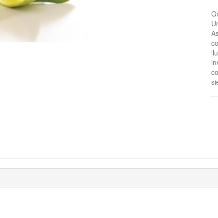
Go
Un
As
co
il
in
co
si