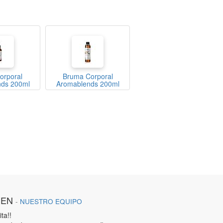
orporal
Bruma Corporal
ds 200ml
Aromablends 200ml
IEN
-
NUESTRO EQUIPO
ta!!