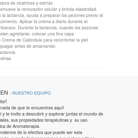
jora de cicatrices y estrías
omueve la renovación celular y brinda elasticidad.
 la lactancia, ayuda a preparar los pezones previo al
cimiento. Aplicar la crema a diario durante el
barazo. Durante la lactancia, cuando los pezones
elen agrietarse, colocar una fina capa
 Crema de Caléndula para reconfortar la piel.
juagar antes de amamantar.
actancia
strias
IEN
-
NUESTRO EQUIPO
ta!!
nada de que te encuentres aquí!
 y te invito a descubrir y explorar juntas el mundo de
iales, sus propiedades terapéuticas y su uso
ica de Aromaterapia.
enderme de lo efectiva que puede ser esta