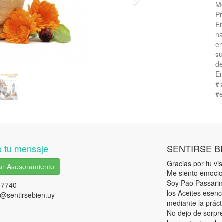
Next
Me
Pr
En
na
em
su
de
En
#l
#e
 tu mensaje
SENTIRSE B
Gracias por tu visi
tar Asesoramiento
Me siento emocio
Soy Pao Passarini
07740
los Aceites esenc
@sentirsebien.uy
mediante la práct
No dejo de sorpr