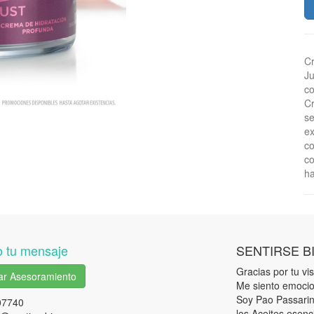
Cr
Ju
co
Cr
se
ex
co
co
ha
 tu mensaje
SENTIRSE B
Gracias por tu visi
tar Asesoramiento
Me siento emocio
Soy Pao Passarini
07740
los Aceites esenc