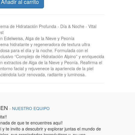
Añadir al carrito
ema de Hidratación Profunda - Día & Noche - Vital
st
n Edelweiss, Alga de la Nieve y Peonía
ema hidratante y regeneradora de textura ultra
dosa para el día y la noche. Formulada con el
clusivo “Complejo de Hidratación Alpino” y enriquecida
n extractos de Alga de la Nieve y Peonía. Reaﬁrma el
ntorno facial y rejuvenece la apariencia de la piel
ciéndola lucir renovada, radiante y luminosa.
IEN
-
NUESTRO EQUIPO
ta!!
nada de que te encuentres aquí!
 y te invito a descubrir y explorar juntas el mundo de
iales, sus propiedades terapéuticas y su uso