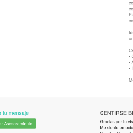
co
c
El
co
Id
en
C
• 
• 
• 
Me
 tu mensaje
SENTIRSE B
Gracias por tu visi
tar Asesoramiento
Me siento emocio