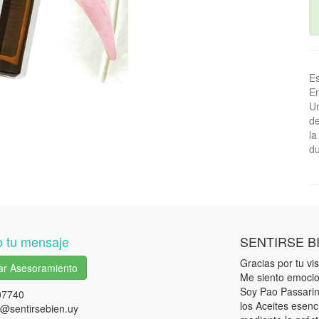
Es
En
Un
de
la
du
 tu mensaje
SENTIRSE B
Gracias por tu visi
tar Asesoramiento
Me siento emocio
Soy Pao Passarini
07740
los Aceites esenc
@sentirsebien.uy