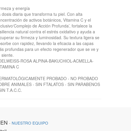
rmeza y energía
 dosis diaria que transforma tu piel. Con alta
ncentración de activos botánicos, Vitamina C y el
clusivo‘Complejo de Acción Profunda’, fortalece la
siliencia natural contra el estrés oxidativo y ayuda a
cuperar su firmeza y luminosidad. Su textura ligera se
sorbe con rapidez, llevando la eficacia a las capas
s profundas para un efecto regenerador que se ve y
 siente.
DELWEISS-ROSA ALPINA-BAKUCHIOL-ACMELLA-
ITAMINA C
ERMATOLÓGICAMENTE PROBADO - NO PROBADO
OBRE ANIMALES - SIN FTALATOS - SIN PARABENOS
SIN T.A.C.C.
IEN
-
NUESTRO EQUIPO