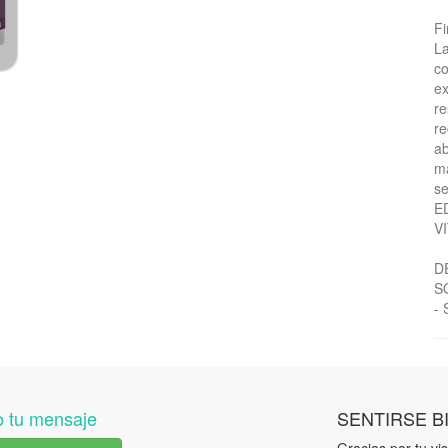
Fi
La
co
ex
re
re
ab
má
se
E
V
D
S
- 
 tu mensaje
SENTIRSE B