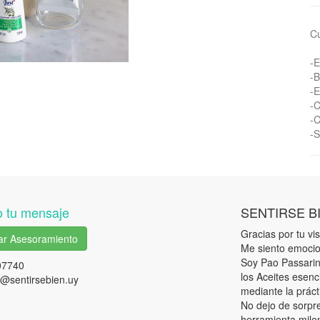
Cu
-E
-B
-E
-
-C
-S
 tu mensaje
SENTIRSE B
Gracias por tu visi
tar Asesoramiento
Me siento emocio
Soy Pao Passarini
07740
los Aceites esenc
@sentirsebien.uy
mediante la práct
No dejo de sorpr
herramienta milen