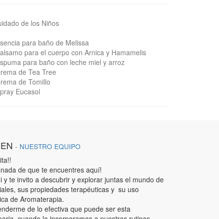
idado de los Niños
sencia para baño de Melissa
alsamo para el cuerpo con Arnica y Hamamelis
spuma para baño con leche miel y arroz
Crema de Tea Tree
rema de Tomillo
pray Eucasol
IEN
-
NUESTRO EQUIPO
ta!!
nada de que te encuentres aquí!
 y te invito a descubrir y explorar juntas el mundo de
iales, sus propiedades terapéuticas y su uso
ica de Aromaterapia.
enderme de lo efectiva que puede ser esta
aria, cuando la incorporamos a nuestras rutinas