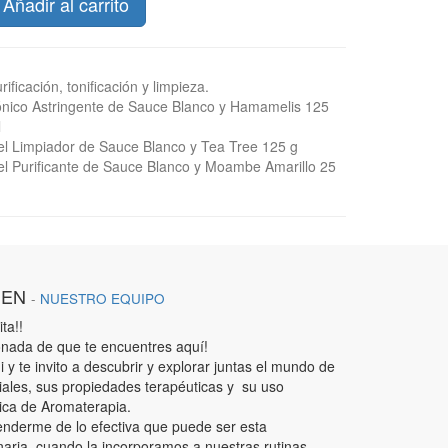
Añadir al carrito
rificación, tonificación y limpieza.
nico Astringente de Sauce Blanco y Hamamelis 125
l
l Limpiador de Sauce Blanco y Tea Tree 125 g
l Purificante de Sauce Blanco y Moambe Amarillo 25
IEN
-
NUESTRO EQUIPO
ta!!
nada de que te encuentres aquí!
 y te invito a descubrir y explorar juntas el mundo de
iales, sus propiedades terapéuticas y su uso
ica de Aromaterapia.
enderme de lo efectiva que puede ser esta
aria, cuando la incorporamos a nuestras rutinas