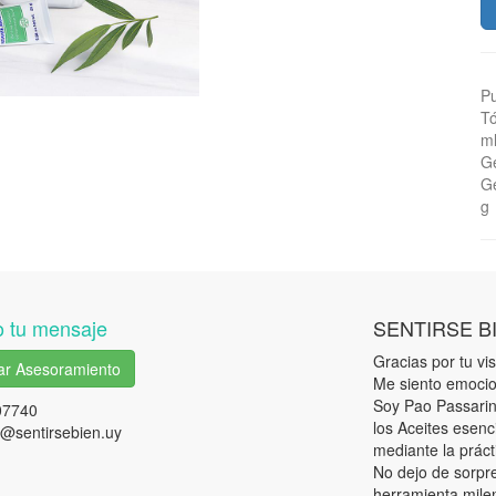
Pu
Tó
m
Ge
Ge
g
 tu mensaje
SENTIRSE B
Gracias por tu visi
tar Asesoramiento
Me siento emocio
Soy Pao Passarini
07740
los Aceites esenc
@sentirsebien.uy
mediante la práct
No dejo de sorpr
herramienta milen