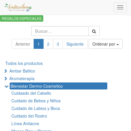
Activa
naveg
REGALOS ESPECIALES
Anterior
1
2
3
Siguiente
Ordenar por
Todos los productos
Ambar Baltico
Aromaterapia
Bienestar Dermo-Cosmetico
Cuidaado del Cabello
Cuidado de Bebes y Niños
Cuidado de Labios y Boca
Cuidado del Rostro
Línea Antiacne