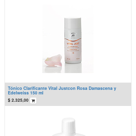
Tónico Clarificante Vital Justcon Rosa Damascena y
Edelweiss 150 ml
$
2.325,00