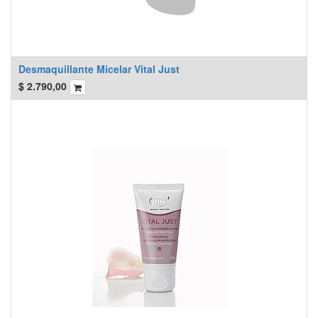
Desmaquillante Micelar Vital Just
$
2.790,00