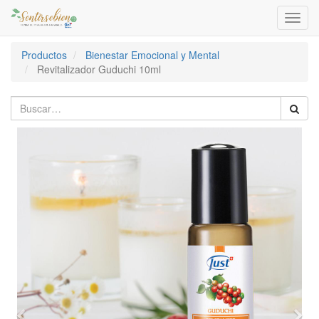
Activa
naveg
Productos
Bienestar Emocional y Mental
Revitalizador Guduchi 10ml
Previous
Nex