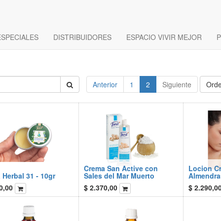
ESPECIALES
DISTRIBUIDORES
ESPACIO VIVIR MEJOR
P
Anterior
1
2
Siguiente
Orde
Crema San Active con
Locion C
Herbal 31 - 10gr
Sales del Mar Muerto
Almendra
0,00
$
2.370,00
$
2.290,0