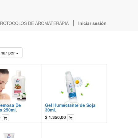
ROTOCOLOS DE AROMATERAPIA
Iniciar sesión
nar por
remosa De
Gel Humectante de Soja
s 250ml.
30ml.
0
$
1.350,00