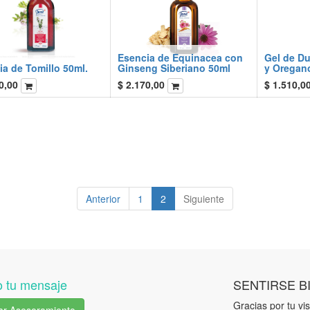
Esencia de Equinacea con
Gel de Du
a de Tomillo 50ml.
Ginseng Siberiano 50ml
y Oregan
0,00
$
2.170,00
$
1.510,0
Anterior
1
2
Siguiente
 tu mensaje
SENTIRSE B
Gracias por tu visi