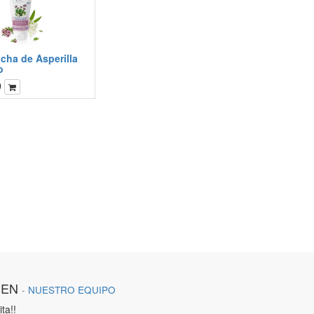
cha de Asperilla
o
0
IEN
-
NUESTRO EQUIPO
ta!!