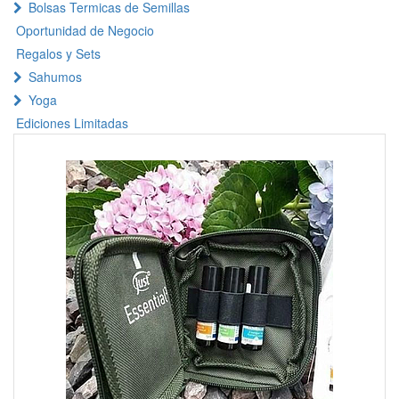
Bolsas Termicas de Semillas
Oportunidad de Negocio
Regalos y Sets
Sahumos
Yoga
Ediciones Limitadas