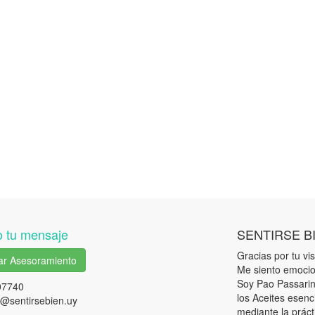
 tu mensaje
SENTIRSE B
Gracias por tu visi
tar Asesoramiento
Me siento emocio
Soy Pao Passarini
07740
los Aceites esenc
@sentirsebien.uy
mediante la práct