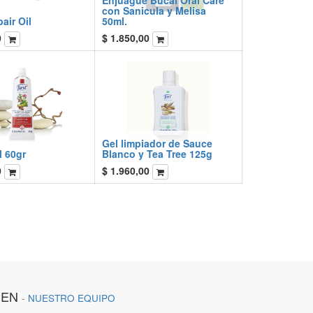
Enjuague Bucal Oral Care
con Sanicula y Melisa
air Oil
50ml.
0
$
1.850,00
Gel limpiador de Sauce
 60gr
Blanco y Tea Tree 125g
0
$
1.960,00
IEN
-
NUESTRO EQUIPO