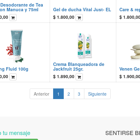
 Desodorante de Tea
con Manuca y 75ml
Gel de ducha Vital Just- EL
Care & rep
0,00
$
1.800,00
$
1.800,0
Crema Blanqueadora de
ng Fluid 100g
Jackfruit 25gr.
Venen Gel
0,00
$
1.890,00
$
1.900,0
Anterior
1
2
3
Siguiente
 tu mensaje
SENTIRSE B