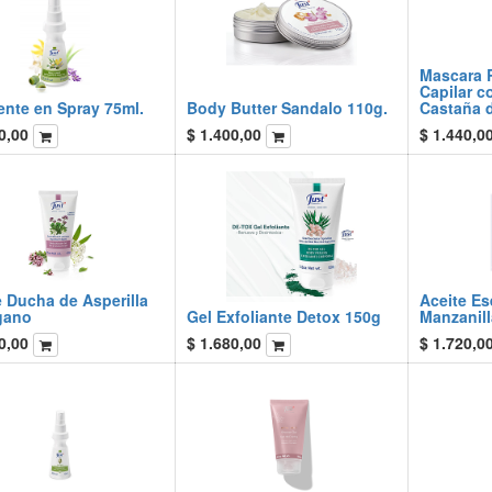
Mascara 
Capilar c
ente en Spray 75ml.
Body Butter Sandalo 110g.
Castaña d
0,00
$
1.400,00
$
1.440,0
 Ducha de Asperilla
Aceite Es
gano
Gel Exfoliante Detox 150g
Manzanill
0,00
$
1.680,00
$
1.720,0