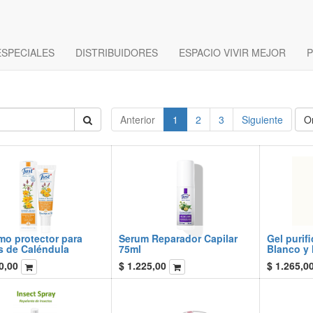
ESPECIALES
DISTRIBUIDORES
ESPACIO VIVIR MEJOR
P
Anterior
1
2
3
Siguiente
O
mo protector para
Serum Reparador Capilar
Gel purif
s de Caléndula
75ml
Blanco y
0,00
$
1.225,00
$
1.265,0