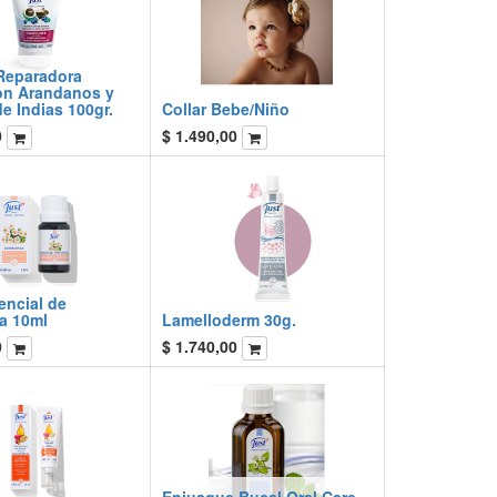
Reparadora
on Arandanos y
e Indias 100gr.
Collar Bebe/Niño
0
$
1.490,00
encial de
a 10ml
Lamelloderm 30g.
0
$
1.740,00