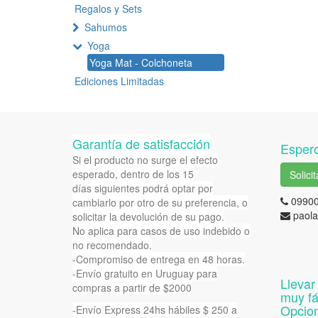
Regalos y Sets
Sahumos
Yoga
Yoga Mat - Colchoneta
Ediciones Limitadas
Garantía de satisfacción
Espero
Si el producto no surge el efecto
esperado, dentro de los 15
Solici
días siguientes podrá optar por
0990
cambiarlo por otro de su preferencia, o
paola
solicitar la devolución de su pago.
No aplica para casos de uso indebido o
no recomendado.
-Compromiso de entrega en 48 horas.
-Envío gratuito en Uruguay para
Llevar
compras a partir de $2000
muy fác
Opcion
-Envío Express 24hs hábiles $ 250 a