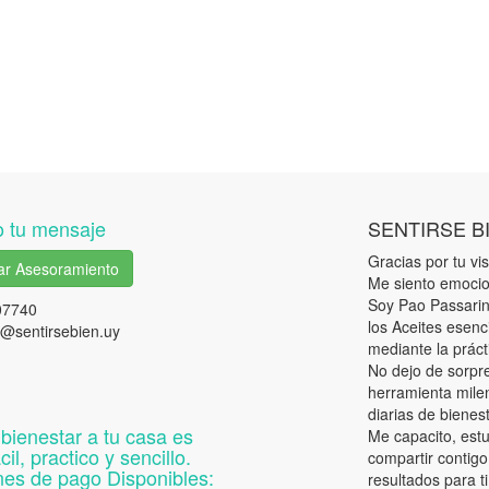
 tu mensaje
SENTIRSE B
Gracias por tu visi
tar Asesoramiento
Me siento emocio
Soy Pao Passarini
07740
los Aceites esenc
@sentirsebien.uy
mediante la práct
No dejo de sorpr
herramienta milen
diarias de bienes
 bienestar a tu casa es
Me capacito, est
il, practico y sencillo.
compartir contigo
es de pago Disponibles:
resultados para ti 