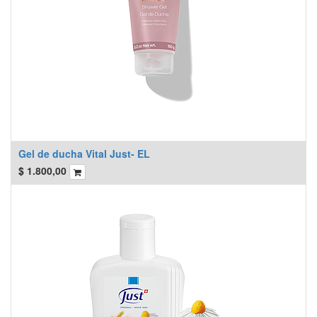
Gel de ducha Vital Just- EL
$
1.800,00