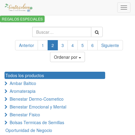
Activa
naveg
REGALOS ESPECIALES
Anterior
1
2
3
4
5
6
Siguiente
Ordenar por
Todos los productos
Ambar Baltico
Aromaterapia
Bienestar Dermo-Cosmetico
Bienestar Emocional y Mental
Bienestar Fisico
Bolsas Termicas de Semillas
Oportunidad de Negocio