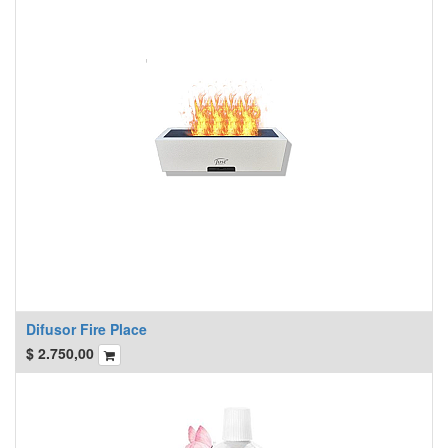
Difusor Fire Place
$
2.750,00