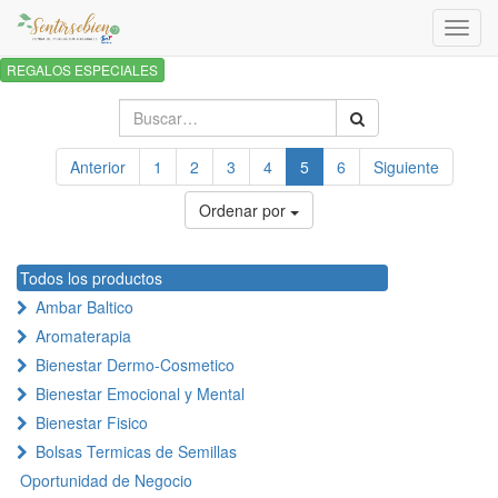
Activa
naveg
REGALOS ESPECIALES
Anterior
1
2
3
4
5
6
Siguiente
Ordenar por
Todos los productos
Ambar Baltico
Aromaterapia
Bienestar Dermo-Cosmetico
Bienestar Emocional y Mental
Bienestar Fisico
Bolsas Termicas de Semillas
Oportunidad de Negocio