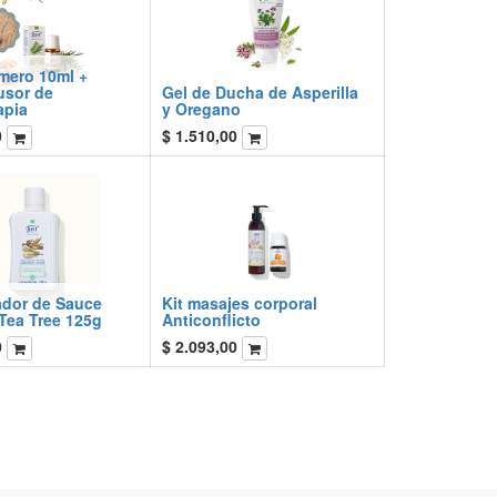
mero 10ml +
fusor de
Gel de Ducha de Asperilla
apia
y Oregano
0
$
1.510,00
ador de Sauce
Kit masajes corporal
Tea Tree 125g
Anticonflicto
0
$
2.093,00