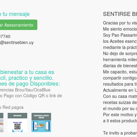
 tu mensaje
SENTIRSE B
Gracias por tu visi
tar Asesoramiento
Me siento emocio
Soy Pao Passarini
07740
los Aceites esenc
@sentirsebien.uy
mediante la práct
No dejo de sorpr
herramienta milen
diarias de bienes
 bienestar a tu casa es
Me capacito, est
il, practico y sencillo.
compartir contigo
es de pago Disponibles:
resultados para ti 
rencias Brou/Itau/OcaBlue
Actualmente en Ur
o Pago con Código QR o link de
Con su casa matri
recetas suizas d
 o Red pagos
el mundo por su c
Por este motivo y
a ti estos produc
Te invito a probar