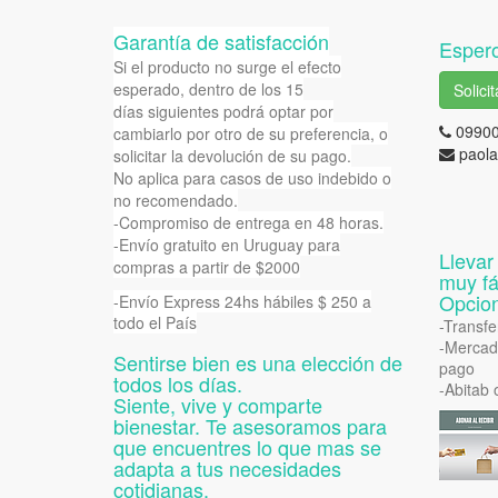
Garantía de satisfacción
Espero
Si el producto no surge el efecto
esperado, dentro de los 15
Solici
días siguientes podrá optar por
0990
cambiarlo por otro de su preferencia, o
paola
solicitar la devolución de su pago.
No aplica para casos de uso indebido o
no recomendado.
-Compromiso de entrega en 48 horas.
-Envío gratuito en Uruguay para
Llevar
compras a partir de $2000
muy fác
Opcion
-Envío Express 24hs hábiles $ 250 a
todo el País
-Transfe
-Mercad
Sentirse bien es una elección de
pago
todos los días.
-Abitab
Siente, vive y comparte
bienestar. Te asesoramos para
que encuentres lo que mas se
adapta a tus necesidades
cotidianas.