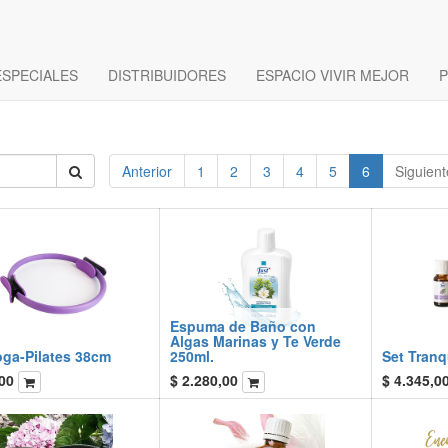
ESPECIALES
DISTRIBUIDORES
ESPACIO VIVIR MEJOR
P
Anterior
1
2
3
4
5
6
Siguient
Espuma de Baño con
Algas Marinas y Te Verde
oga-Pilates 38cm
250ml.
Set Tranq
00
$
2.280,00
$
4.345,0