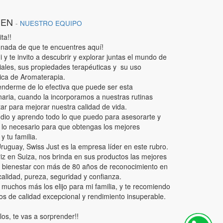
IEN
-
NUESTRO EQUIPO
ta!!
nada de que te encuentres aquí!
 y te invito a descubrir y explorar juntas el mundo de
iales, sus propiedades terapéuticas y su uso
ica de Aromaterapia.
enderme de lo efectiva que puede ser esta
aria, cuando la incorporamos a nuestras rutinas
tar para mejorar nuestra calidad de vida.
udio y aprendo todo lo que puedo para asesorarte y
 lo necesario para que obtengas los mejores
y tu familia.
uguay, Swiss Just es la empresa líder en este rubro.
z en Suiza, nos brinda en sus productos las mejores
e bienestar con más de 80 años de reconocimiento en
alidad, pureza, seguridad y confianza.
 muchos más los elijo para mi familia, y te recomiendo
tos de calidad excepcional y rendimiento insuperable.
los, te vas a sorprender!!