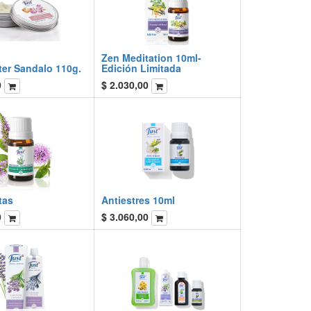
Zen Meditation 10ml-
er Sandalo 110g.
Edición Limitada
0
$
2.030,00
tas
Antiestres 10ml
0
$
3.060,00