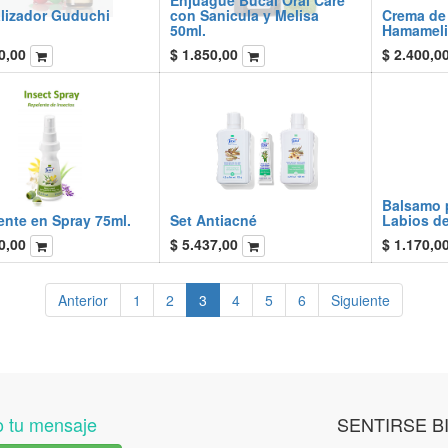
Enjuague Bucal Oral Care
alizador Guduchi
con Sanicula y Melisa
Crema de
50ml.
Hamameli
0,00
$
1.850,00
$
2.400,0
Balsamo p
ente en Spray 75ml.
Set Antiacné
Labios d
0,00
$
5.437,00
$
1.170,0
Anterior
1
2
3
4
5
6
Siguiente
 tu mensaje
SENTIRSE B