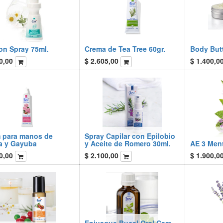
on Spray 75ml.
Crema de Tea Tree 60gr.
Body Butt
0,00
$
2.605,00
$
1.400,0
 para manos de
Spray Capilar con Epilobio
a y Gayuba
y Aceite de Romero 30ml.
AE 3 Men
0,00
$
2.100,00
$
1.900,0