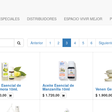
ESPECIALES
DISTRIBUIDORES
ESPACIO VIVIR MEJOR
P
Anterior
1
2
3
4
5
6
Siguient
 Esencial de
Aceite Esencial de
mota 10ml.
Manzanilla 10ml
Venen Gel
0,00
$
1.720,00
$
1.900,0